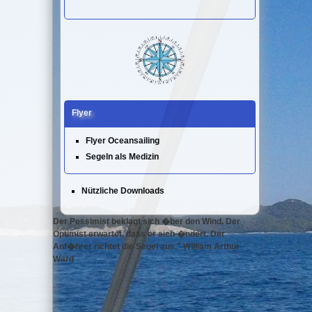
Flyer
Flyer Oceansailing
Segeln als Medizin
Nützliche Downloads
Der Pessimist beklagt sich �ber den Wind. Der
Optimist erwartet, dass er sich �ndert. Der
Anf�hrer richtet die Segel aus." William Arthur
Ward