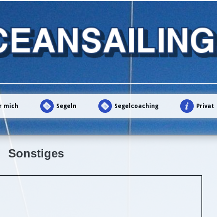
r mich
Segeln
Segelcoaching
Privat
Sonstiges